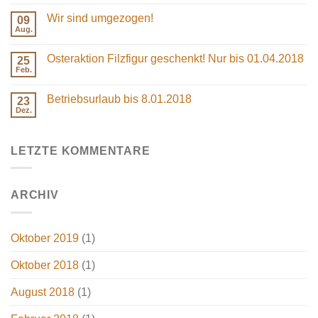
Kommentare
in
zu
Berlin
Wir sind umgezogen!
09
Weihnachtsaktion:
3
Aug.
Keine
für
Kommentare
2
zu
Filzfiguren
Osteraktion Filzfigur geschenkt! Nur bis 01.04.2018
25
Wir
sind
Feb.
Keine
umgezogen!
Kommentare
zu
Betriebsurlaub bis 8.01.2018
23
Osteraktion
Filzfigur
Dez.
Keine
geschenkt!
Kommentare
Nur
zu
bis
Betriebsurlaub
01.04.2018
LETZTE KOMMENTARE
bis
8.01.2018
ARCHIV
Oktober 2019
(1)
Oktober 2018
(1)
August 2018
(1)