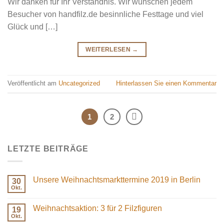
Wir danken für Ihr Verständnis. Wir wünschen jedem
Besucher von handfilz.de besinnliche Festtage und viel
Glück und […]
WEITERLESEN
→
Veröffentlicht am
Uncategorized
Hinterlassen Sie einen Kommentar
1
2
LETZTE BEITRÄGE
Unsere Weihnachtsmarkttermine 2019 in Berlin
30
Okt.
Keine
Kommentare
zu
Weihnachtsaktion: 3 für 2 Filzfiguren
19
Unsere
Weihnachtsmarkttermine
Okt.
Keine
2019