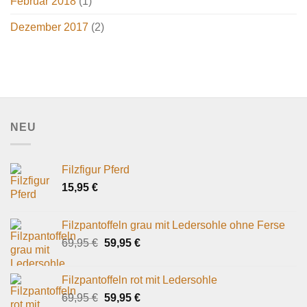
Februar 2018
(1)
Dezember 2017
(2)
NEU
Filzfigur Pferd
15,95
€
Filzpantoffeln grau mit Ledersohle ohne Ferse
Ursprünglicher
Aktueller
69,95
€
59,95
€
Preis
Preis
war:
ist:
Filzpantoffeln rot mit Ledersohle
69,95 €
59,95 €.
Ursprünglicher
Aktueller
69,95
€
59,95
€