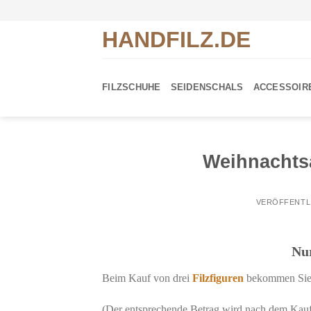
Zum
Inhalt
HANDFILZ.DE
springen
FILZSCHUHE
SEIDENSCHALS
ACCESSOIR
Weihnachtsa
VERÖFFENTL
Nu
Beim Kauf von drei
Filzfiguren
bekommen Sie d
(Der entsprechende Betrag wird nach dem Kauf 