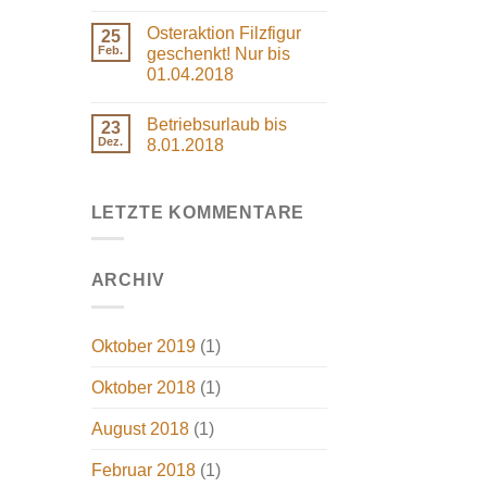
Kommentare
für
zu
2
Osteraktion Filzfigur
25
Wir
Filzfiguren
sind
Feb.
geschenkt! Nur bis
umgezogen!
01.04.2018
Keine
Kommentare
Betriebsurlaub bis
zu
23
Osteraktion
Dez.
8.01.2018
Filzfigur
geschenkt!
Keine
Nur
Kommentare
bis
zu
01.04.2018
Betriebsurlaub
LETZTE KOMMENTARE
bis
8.01.2018
ARCHIV
Oktober 2019
(1)
Oktober 2018
(1)
August 2018
(1)
Februar 2018
(1)