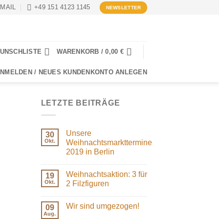
-MAIL
+49 151 4123 1145
NEWSLETTER
UNSCHLISTE
WARENKORB /
0,00
€
NMELDEN / NEUES KUNDENKONTO ANLEGEN
LETZTE BEITRÄGE
Unsere
30
Okt.
Weihnachtsmarkttermine
2019 in Berlin
Keine
Kommentare
Weihnachtsaktion: 3 für
zu
19
Unsere
Okt.
2 Filzfiguren
Weihnachtsmarkttermine
2019
Keine
in
Kommentare
Wir sind umgezogen!
Berlin
zu
09
Weihnachtsaktion:
Aug.
Keine
3