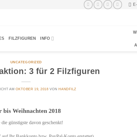
E
W
ES
FILZFIGUREN
INFO
A
UNCATEGORIZED
ktion: 3 für 2 Filzfiguren
ICHT AM
OKTOBER 19, 2018
VON
HANDFILZ
r bis Weihnachten 2018
ie günstigste davon geschenkt!
auf Ihr Bankkonto bzw. PayPal-Konto erstattet)