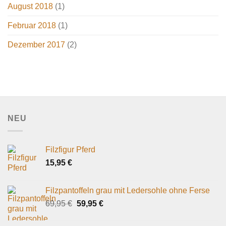
August 2018
(1)
Februar 2018
(1)
Dezember 2017
(2)
NEU
Filzfigur Pferd
15,95
€
Filzpantoffeln grau mit Ledersohle ohne Ferse
Ursprünglicher
Aktueller
69,95
€
59,95
€
Preis
Preis
war:
ist: