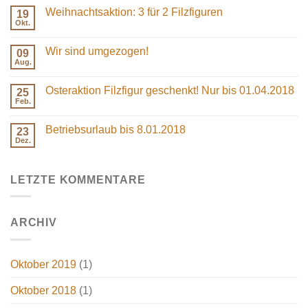
zu
Weihnachtsaktion: 3 für 2 Filzfiguren
19
Unsere
Weihnachtsmarkttermine
Okt.
Keine
2019
Kommentare
in
zu
Berlin
Wir sind umgezogen!
09
Weihnachtsaktion:
3
Aug.
Keine
für
Kommentare
2
zu
Filzfiguren
Osteraktion Filzfigur geschenkt! Nur bis 01.04.2018
25
Wir
sind
Feb.
Keine
umgezogen!
Kommentare
zu
Betriebsurlaub bis 8.01.2018
23
Osteraktion
Filzfigur
Dez.
Keine
geschenkt!
Kommentare
Nur
zu
bis
Betriebsurlaub
01.04.2018
LETZTE KOMMENTARE
bis
8.01.2018
ARCHIV
Oktober 2019
(1)
Oktober 2018
(1)