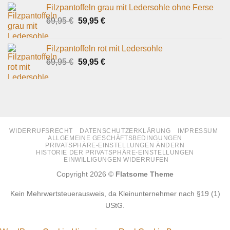
Filzpantoffeln grau mit Ledersohle ohne Ferse
Ursprünglicher
Aktueller
69,95
€
59,95
€
Preis
Preis
war:
ist:
Filzpantoffeln rot mit Ledersohle
69,95 €
59,95 €.
Ursprünglicher
Aktueller
69,95
€
59,95
€
Preis
Preis
war:
ist:
69,95 €
59,95 €.
WIDERRUFSRECHT
DATENSCHUTZERKLÄRUNG
IMPRESSUM
ALLGEMEINE GESCHÄFTSBEDINGUNGEN
PRIVATSPHÄRE-EINSTELLUNGEN ÄNDERN
HISTORIE DER PRIVATSPHÄRE-EINSTELLUNGEN
EINWILLIGUNGEN WIDERRUFEN
Copyright 2026 ©
Flatsome Theme
Kein Mehrwertsteuerausweis, da Kleinunternehmer nach §19 (1)
UStG.