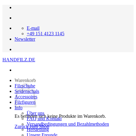
Zum
Inhalt
springen
E-mail
+49 151 4123 1145
Newsletter
HANDFILZ.DE
Warenkorb
Filzschuhe
Seidenschals
Accessoires
Filzfiguren
Info
Über uns
Es befinden sich keine Produkte im Warenkorb.
FAQ und Kontakt
Versandbedingungen und Bezahlmethoden
Zurück zum Shop
Herstellung
Unsere Freunde