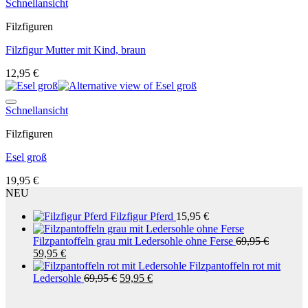
Auf die Wunschliste
Schnellansicht
Filzfiguren
Filzfigur Mutter mit Kind, braun
12,95
€
Auf die Wunschliste
Schnellansicht
Filzfiguren
Esel groß
19,95
€
NEU
Filzfigur Pferd
15,95
€
Filzpantoffeln grau mit Ledersohle ohne Ferse
69,95
€
Ursprünglicher
Aktueller
59,95
€
Preis
Preis
Filzpantoffeln rot mit
war:
ist:
Ursprünglicher
Aktueller
Ledersohle
69,95
€
59,95
€
69,95 €
59,95 €.
Preis
Preis
war:
ist: