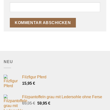
NEU
Filzfigur Pferd
15,95
€
Filzpantoffeln grau mit Ledersohle ohne Ferse
Ursprünglicher
Aktueller
69,95
€
59,95
€
Preis
Preis