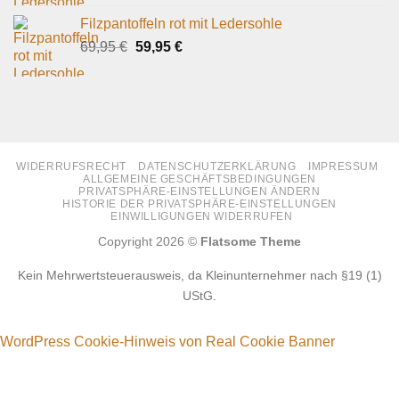
war:
ist:
Filzpantoffeln rot mit Ledersohle
69,95 €
59,95 €.
Ursprünglicher
Aktueller
69,95
€
59,95
€
Preis
Preis
war:
ist:
69,95 €
59,95 €.
WIDERRUFSRECHT
DATENSCHUTZERKLÄRUNG
IMPRESSUM
ALLGEMEINE GESCHÄFTSBEDINGUNGEN
PRIVATSPHÄRE-EINSTELLUNGEN ÄNDERN
HISTORIE DER PRIVATSPHÄRE-EINSTELLUNGEN
EINWILLIGUNGEN WIDERRUFEN
Copyright 2026 ©
Flatsome Theme
Kein Mehrwertsteuerausweis, da Kleinunternehmer nach §19 (1)
UStG.
WordPress Cookie-Hinweis von Real Cookie Banner