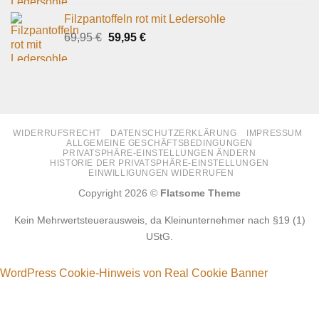
war:
ist:
Filzpantoffeln rot mit Ledersohle
69,95 €
59,95 €.
Ursprünglicher
Aktueller
69,95
€
59,95
€
Preis
Preis
war:
ist:
69,95 €
59,95 €.
WIDERRUFSRECHT
DATENSCHUTZERKLÄRUNG
IMPRESSUM
ALLGEMEINE GESCHÄFTSBEDINGUNGEN
PRIVATSPHÄRE-EINSTELLUNGEN ÄNDERN
HISTORIE DER PRIVATSPHÄRE-EINSTELLUNGEN
EINWILLIGUNGEN WIDERRUFEN
Copyright 2026 ©
Flatsome Theme
Kein Mehrwertsteuerausweis, da Kleinunternehmer nach §19 (1)
UStG.
WordPress Cookie-Hinweis von Real Cookie Banner