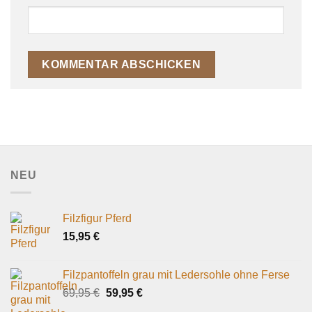
NEU
Filzfigur Pferd
15,95
€
Filzpantoffeln grau mit Ledersohle ohne Ferse
Ursprünglicher
Aktueller
69,95
€
59,95
€
Preis
Preis