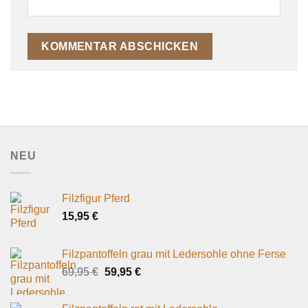
NEU
Filzfigur Pferd
15,95
€
Filzpantoffeln grau mit Ledersohle ohne Ferse
Ursprünglicher
Aktueller
69,95
€
59,95
€
Preis
Preis
war:
ist: