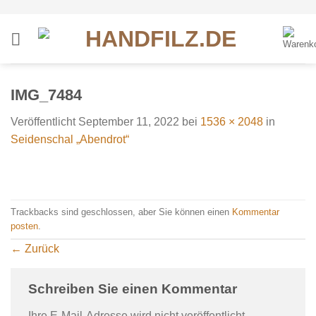
Zum
Inhalt
springen
IMG_7484
Veröffentlicht
September 11, 2022
bei
1536 × 2048
in
Seidenschal „Abendrot“
Trackbacks sind geschlossen, aber Sie können einen
Kommentar
posten
.
←
Zurück
Schreiben Sie einen Kommentar
Ihre E-Mail-Adresse wird nicht veröffentlicht.