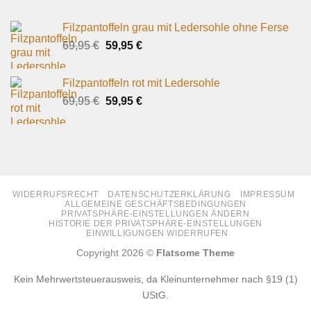
Filzpantoffeln grau mit Ledersohle ohne Ferse
Ursprünglicher
Aktueller
69,95
€
59,95
€
Preis
Preis
war:
ist:
Filzpantoffeln rot mit Ledersohle
69,95 €
59,95 €.
Ursprünglicher
Aktueller
69,95
€
59,95
€
Preis
Preis
war:
ist:
69,95 €
59,95 €.
WIDERRUFSRECHT
DATENSCHUTZERKLÄRUNG
IMPRESSUM
ALLGEMEINE GESCHÄFTSBEDINGUNGEN
PRIVATSPHÄRE-EINSTELLUNGEN ÄNDERN
HISTORIE DER PRIVATSPHÄRE-EINSTELLUNGEN
EINWILLIGUNGEN WIDERRUFEN
Copyright 2026 ©
Flatsome Theme
Kein Mehrwertsteuerausweis, da Kleinunternehmer nach §19 (1)
UStG.