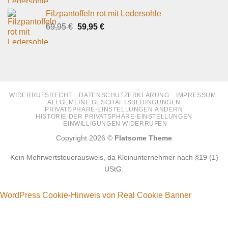
war:
ist:
Filzpantoffeln rot mit Ledersohle
69,95 €
59,95 €.
Ursprünglicher
Aktueller
69,95
€
59,95
€
Preis
Preis
war:
ist:
69,95 €
59,95 €.
WIDERRUFSRECHT
DATENSCHUTZERKLÄRUNG
IMPRESSUM
ALLGEMEINE GESCHÄFTSBEDINGUNGEN
PRIVATSPHÄRE-EINSTELLUNGEN ÄNDERN
HISTORIE DER PRIVATSPHÄRE-EINSTELLUNGEN
EINWILLIGUNGEN WIDERRUFEN
Copyright 2026 ©
Flatsome Theme
Kein Mehrwertsteuerausweis, da Kleinunternehmer nach §19 (1)
UStG.
WordPress Cookie-Hinweis von Real Cookie Banner