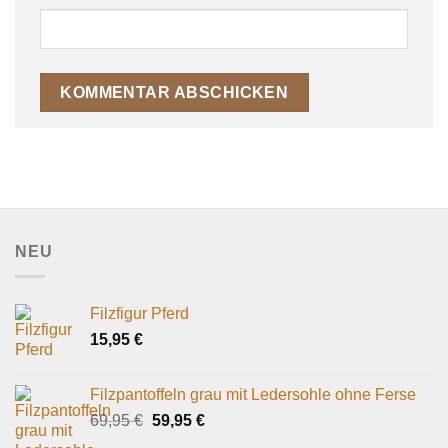
NEU
Filzfigur Pferd
15,95
€
Filzpantoffeln grau mit Ledersohle ohne Ferse
Ursprünglicher
Aktueller
69,95
€
59,95
€
Preis
Preis