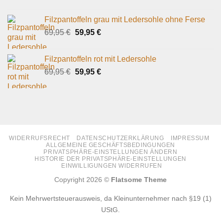
Filzpantoffeln grau mit Ledersohle ohne Ferse
Ursprünglicher
Aktueller
69,95
€
59,95
€
Preis
Preis
war:
ist:
Filzpantoffeln rot mit Ledersohle
69,95 €
59,95 €.
Ursprünglicher
Aktueller
69,95
€
59,95
€
Preis
Preis
war:
ist:
69,95 €
59,95 €.
WIDERRUFSRECHT
DATENSCHUTZERKLÄRUNG
IMPRESSUM
ALLGEMEINE GESCHÄFTSBEDINGUNGEN
PRIVATSPHÄRE-EINSTELLUNGEN ÄNDERN
HISTORIE DER PRIVATSPHÄRE-EINSTELLUNGEN
EINWILLIGUNGEN WIDERRUFEN
Copyright 2026 ©
Flatsome Theme
Kein Mehrwertsteuerausweis, da Kleinunternehmer nach §19 (1)
UStG.