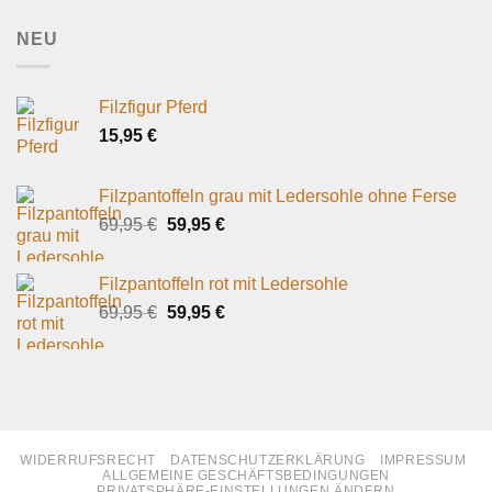
NEU
Filzfigur Pferd
15,95
€
Filzpantoffeln grau mit Ledersohle ohne Ferse
Ursprünglicher
Aktueller
69,95
€
59,95
€
Preis
Preis
war:
ist:
Filzpantoffeln rot mit Ledersohle
69,95 €
59,95 €.
Ursprünglicher
Aktueller
69,95
€
59,95
€
Preis
Preis
war:
ist:
69,95 €
59,95 €.
WIDERRUFSRECHT
DATENSCHUTZERKLÄRUNG
IMPRESSUM
ALLGEMEINE GESCHÄFTSBEDINGUNGEN
PRIVATSPHÄRE-EINSTELLUNGEN ÄNDERN