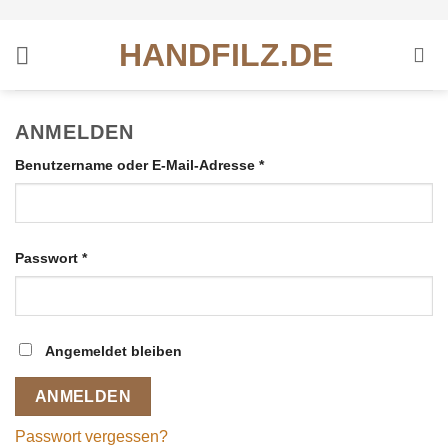
Zum
Inhalt
HANDFILZ.DE
springen
ANMELDEN
Erforderlich
Benutzername oder E-Mail-Adresse
*
Erforderlich
Passwort
*
Angemeldet bleiben
ANMELDEN
Passwort vergessen?