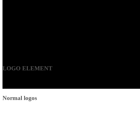
LOGO ELEMENT
Lorem ipsum dolor sit amet, consectetuer adipiscing elit, sed diam n
laoreet dolore magna aliquam erat volutpat.
Normal logos