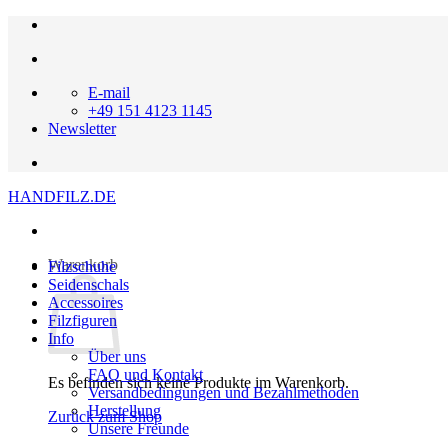
Zum
Inhalt
springen
E-mail
+49 151 4123 1145
Newsletter
HANDFILZ.DE
Warenkorb
Filzschuhe
Seidenschals
Accessoires
Filzfiguren
Info
Über uns
FAQ und Kontakt
Es befinden sich keine Produkte im Warenkorb.
Versandbedingungen und Bezahlmethoden
Herstellung
Zurück zum Shop
Unsere Freunde