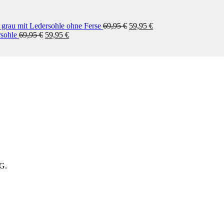
Ursprünglicher
Aktueller
n grau mit Ledersohle ohne Ferse
69,95
€
59,95
€
Ursprünglicher
Aktueller
Preis
Preis
rsohle
69,95
€
59,95
€
Preis
Preis
war:
ist:
war:
ist:
69,95 €
59,95 €.
69,95 €
59,95 €.
tG.