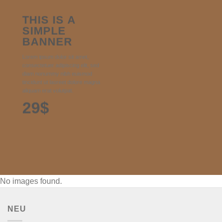
THIS IS A
SIMPLE
BANNER
Lorem ipsum dolor sit amet,
consectetuer adipiscing elit, sed
diam nonummy nibh euismod
tincidunt ut laoreet dolore magna
aliquam erat volutpat.
29$
No images found.
NEU