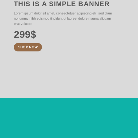
THIS IS A SIMPLE BANNER
Lorem ipsum dolor sit amet, consectetuer adipiscing elit, sed diam
nonummy nibh euismod tincidunt ut laoreet dolore magna aliquam
erat volutpat.
299$
SHOP NOW