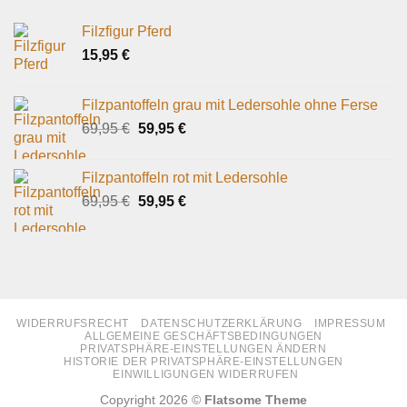
Filzfigur Pferd
15,95
€
Filzpantoffeln grau mit Ledersohle ohne Ferse
Ursprünglicher
Aktueller
69,95
€
59,95
€
Preis
Preis
war:
ist:
Filzpantoffeln rot mit Ledersohle
69,95 €
59,95 €.
Ursprünglicher
Aktueller
69,95
€
59,95
€
Preis
Preis
war:
ist:
69,95 €
59,95 €.
WIDERRUFSRECHT
DATENSCHUTZERKLÄRUNG
IMPRESSUM
ALLGEMEINE GESCHÄFTSBEDINGUNGEN
PRIVATSPHÄRE-EINSTELLUNGEN ÄNDERN
HISTORIE DER PRIVATSPHÄRE-EINSTELLUNGEN
EINWILLIGUNGEN WIDERRUFEN
Copyright 2026 ©
Flatsome Theme