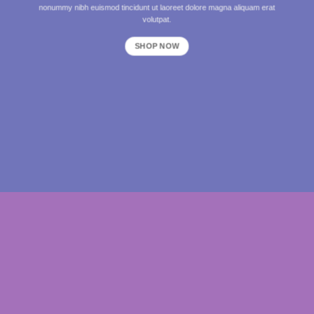
nonummy nibh euismod tincidunt ut laoreet dolore magna aliquam erat
volutpat.
SHOP NOW