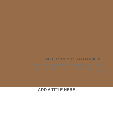
ADD HOTSPOTS TO BANNERS
Hotspots can be added to banners and dragged around. You can
have Hotspots that goes to a Product Lightbox or just a simple
Tooltip.
ADD A TITLE HERE